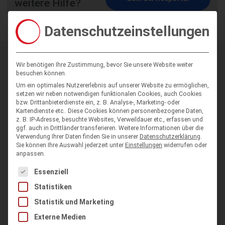
weitere Hilfe?
Datenschutzeinstellungen
Neuigkeiten
Wir benötigen Ihre Zustimmung, bevor Sie unsere Website weiter
besuchen können.
Presseerklärungen
Um ein optimales Nutzererlebnis auf unserer Website zu ermöglichen,
Vereinssoftware
setzen wir neben notwendigen funktionalen Cookies, auch Cookies
bzw. Drittanbieterdienste ein, z. B. Analyse-, Marketing- oder
Verbandssoftware
Kartendienste etc.. Diese Cookies können personenbezogene Daten,
z. B. IP-Adresse, besuchte Websites, Verweildauer etc., erfassen und
ggf. auch in Drittländer transferieren.
Weitere Informationen über die
Lieferdienstsoftware
Verwendung Ihrer Daten finden Sie in unserer
Datenschutzerklärung
.
Sie können Ihre Auswahl jederzeit unter
Einstellungen
widerrufen oder
Unternehmenssoftware
anpassen.
Es folgt eine Liste der Service-Gruppen, für die eine Einwilligung
Essenziell
Service
Statistiken
Online-Seminare
Statistik und Marketing
Serviceportal
Externe Medien