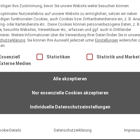
istungsstarken MANAGER Lösun
nötigen Ihre Zustimmung, bevor Sie unsere Website weiter besuchen können.
optimales Nutzererlebnis auf unserer Website zu ermöglichen, setzen wir neben
igen funktionalen Cookies, auch Cookies bzw. Drittanbieterdienste ein, z. B. Anal
ng- oder Kartendienste etc.. Diese Cookies können personenbezogene Daten, z. B.
, besuchte Websites, Verweildauer etc., erfassen und ggf. auch in Drittländer
e intensiven Online-Gruppen-
Wenn keiner der von uns angebo
rieren.
Weitere Informationen über die Verwendung Ihrer Daten finden Sie in unsere
lungen werden Sie von unseren
Teilnehmer hätte, melden Sie sic
chutzerklärung
.
Sie können Ihre Auswahl jederzeit unter
Einstellungen
widerrufen 
ngen durchgeführt – ideal für
individuellen Schulungstag spezi
en.
ezifischen Modulen.
sind diese auch in unserer Zentr
lgt eine Liste der Service-Gruppen, für die eine Einwilligung ert
Essenziell
Statistiken
Statistik und Market
Externe Medien
Zu unserem YouTube 
Alle akzeptieren
Unternehmen
Lösungen
Nur essenzielle Cookies akzeptieren
Über uns
Schnittstellen
Individuelle Datenschutzeinstellungen
Karriere
WordPress-Webseite
News & Presse
okie-Details
Datenschutzerklärung
Impress