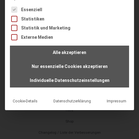
Vereinssoftware
Es folgt eine Liste der Service-Gruppen, für die eine Einwilligung
Essenziell
Verbandssoftware
Statistiken
Lieferdienstsoftware
Statistik und Marketing
Unternehmenssoftware
Externe Medien
Alle akzeptieren
Service
Online-Seminare
Nur essenzielle Cookies akzeptieren
Serviceportal
Individuelle Datenschutzeinstellungen
Schulungen
Datenmigration – Know-How
Cookie-Details
Datenschutzerklärung
Impressum
Hilfe
Shop
Changelog / Liste der Verbesserungen