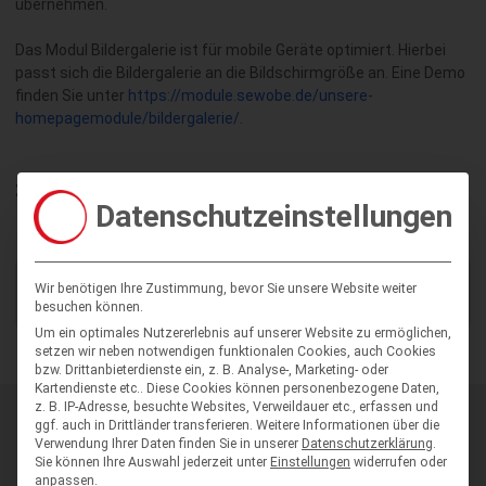
übernehmen.
Das Modul Bildergalerie ist für mobile Geräte optimiert. Hierbei
passt sich die Bildergalerie an die Bildschirmgröße an. Eine Demo
finden Sie unter
https://module.sewobe.de/unsere-
homepagemodule/bildergalerie/
.
zurück
Datenschutzeinstellungen
Benötigen Sie
Wir benötigen Ihre Zustimmung, bevor Sie unsere Website weiter
Zum Serviceportal
weitere Hilfe?
besuchen können.
Um ein optimales Nutzererlebnis auf unserer Website zu ermöglichen,
setzen wir neben notwendigen funktionalen Cookies, auch Cookies
bzw. Drittanbieterdienste ein, z. B. Analyse-, Marketing- oder
Kartendienste etc.. Diese Cookies können personenbezogene Daten,
z. B. IP-Adresse, besuchte Websites, Verweildauer etc., erfassen und
Neuigkeiten
ggf. auch in Drittländer transferieren.
Weitere Informationen über die
Verwendung Ihrer Daten finden Sie in unserer
Datenschutzerklärung
.
Presseerklärungen
Sie können Ihre Auswahl jederzeit unter
Einstellungen
widerrufen oder
anpassen.