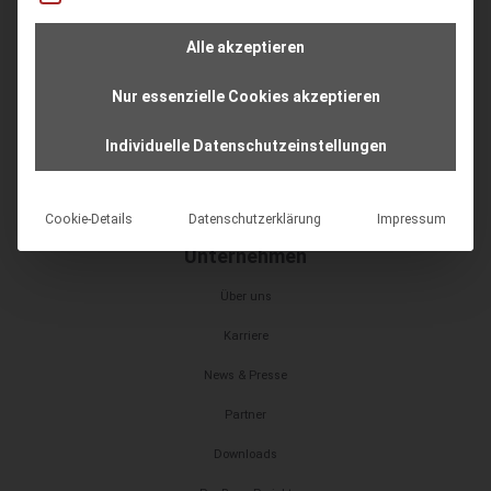
Schulungen
Alle akzeptieren
Datenmigration – Know-How
Nur essenzielle Cookies akzeptieren
Hilfe
Individuelle Datenschutzeinstellungen
Shop
Changelog / Liste der Verbesserungen
Cookie-Details
Datenschutzerklärung
Impressum
Unternehmen
Über uns
Karriere
News & Presse
Partner
Downloads