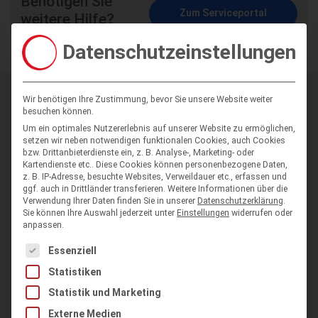
Benötigen Sie
Zum Serviceportal
weitere Hilfe?
Datenschutzeinstellungen
Neuigkeiten
Wir benötigen Ihre Zustimmung, bevor Sie unsere Website weiter
besuchen können.
Presseerklärungen
Um ein optimales Nutzererlebnis auf unserer Website zu ermöglichen,
setzen wir neben notwendigen funktionalen Cookies, auch Cookies
Vereinssoftware
bzw. Drittanbieterdienste ein, z. B. Analyse-, Marketing- oder
Kartendienste etc.. Diese Cookies können personenbezogene Daten,
Verbandssoftware
z. B. IP-Adresse, besuchte Websites, Verweildauer etc., erfassen und
ggf. auch in Drittländer transferieren.
Weitere Informationen über die
Lieferdienstsoftware
Verwendung Ihrer Daten finden Sie in unserer
Datenschutzerklärung
.
Sie können Ihre Auswahl jederzeit unter
Einstellungen
widerrufen oder
Unternehmenssoftware
anpassen.
Es folgt eine Liste der Service-Gruppen, für die eine Einwilligung
Essenziell
Service
Statistiken
Online-Seminare
Statistik und Marketing
Externe Medien
Serviceportal