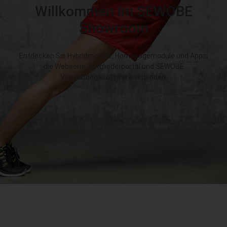
Willkommen im SEWOBE
Showroom
Entdecken Sie Hybridmodule, Homepagemodule und Apps,
die Webseite, Mitgliederportal und SEWOBE
Verwaltungssoftware verbinden.