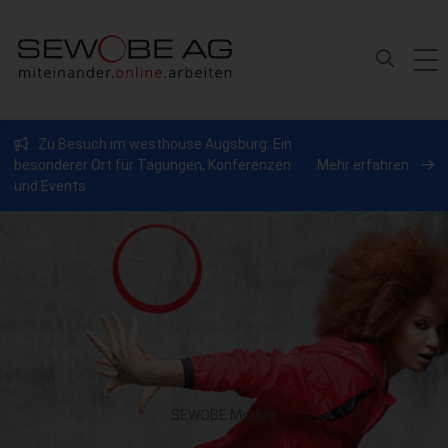
Zu Besuch im westhouse Augsburg: Ein
besonderer Ort für Tagungen, Konferenzen
Mehr erfahren
und Events
SEWOBE Module