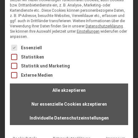
bzw. Drittanbieterdienste ein, z. B. Analyse-, Marketing- oder
Kartendienste etc.. Diese Cookies können personenbezogene Daten,
z. B. IP-Adresse, besuchte Websites, Verweildauer etc., erfassen und
ggf. auch in Drittländer transferieren.
Weitere Informationen über die
Verwendung Ihrer Daten finden Sie in unserer
Datenschutzerklärung
.
Sie können Ihre Auswahl jederzeit unter
Einstellungen
widerrufen oder
anpassen.
Geeignet für
Es folgt eine Liste der Service-Gruppen, für die eine Einwilligung
Essenziell
Statistiken
Vereine, Verbände und Organisationen mit
aktiver Webseite
Statistik und Marketing
Externe Medien
Mitgliedsanträge, Events, Spenden und
Newsletter-Prozesse
Alle akzeptieren
Mitgliederportale, geschützte Bereiche und
Self-Service-Angebote
Nur essenzielle Cookies akzeptieren
Organisationen, die Website und
Individuelle Datenschutzeinstellungen
Verwaltungssoftware stärker verbinden
möchten