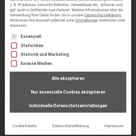
bzw. inhaltliche Arbeit bleibt.
z. B. IP-Adresse, besuchte Websites, Verweildauer etc., erfassen und
Trotz der immensen Verbesserung von internen Prozessen gibt
ggf. auch in Drittländer transferieren.
Weitere Informationen über die
Verwendung Ihrer Daten finden Sie in unserer
Datenschutzerklärung
.
es für die Projektbeteiligten noch einen langen Themenkatalog
Sie können Ihre Auswahl jederzeit unter
Einstellungen
widerrufen oder
für weitere Optimierungen. Bewährt hat sich der flexible
anpassen.
Onlinesupport per Teamviewer; so lassen sich komplizierte
Einrichtungsprozesse schnell gemeinsam durchführen.
Es folgt eine Liste der Service-Gruppen, für die eine Einwilligung
Essenziell
Statistiken
Weitere Informationen und
Statistik und Marketing
Downloads:
Externe Medien
Alle akzeptieren
Der Auszug aus dem Verbändereport ist als
PDF
verfügbar.
Erfahren Sie mehr über den deutschen SanOA auf der
offiziellen
Nur essenzielle Cookies akzeptieren
Webseite des SanOA e.V.
.
Individuelle Datenschutzeinstellungen
Neuigkeiten
Presseerklärungen
Cookie-Details
Datenschutzerklärung
Impressum
Vereinssoftware