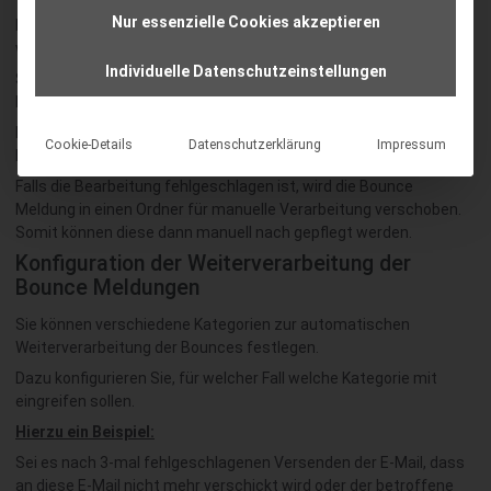
Nur essenzielle Cookies akzeptieren
Falls dieser Schritt funktioniert, befolgt das Modul die Regel,
welche Sie in der Konfiguration hinterlegt haben.
Individuelle Datenschutzeinstellungen
Schließlich löst der Eventlogger/die
Benachrichtigungsverwaltung ein Event aus.
Dieser benachrichtigt Ihre Kunden, ob die Bearbeitung der
Cookie-Details
Datenschutzerklärung
Impressum
Bounces erfolgreich waren oder nicht.
Falls die Bearbeitung fehlgeschlagen ist, wird die Bounce
Meldung in einen Ordner für manuelle Verarbeitung verschoben.
Somit können diese dann manuell nach gepflegt werden.
Konfiguration der Weiterverarbeitung der
Bounce Meldungen
Sie können verschiedene Kategorien zur automatischen
Weiterverarbeitung der Bounces festlegen.
Dazu konfigurieren Sie, für welcher Fall welche Kategorie mit
eingreifen sollen.
Hierzu ein Beispiel:
Sei es nach 3-mal fehlgeschlagenen Versenden der E-Mail, dass
an diese E-Mail nicht mehr verschickt wird oder der betroffene