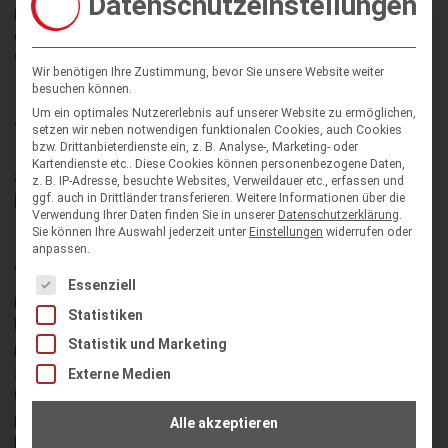
Datenschutzeinstellungen
BounceManagers, in Kombination mit unserem MANAGER an, so
dass der Großteil dieser Prozesse automatisiert bearbeitet
werden und Ihnen somit hilft, Zeit und Geld einzusparen.
Wir benötigen Ihre Zustimmung, bevor Sie unsere Website weiter
besuchen können.
Im nachfolgenden Abschnitt können alle
Um ein optimales Nutzererlebnis auf unserer Website zu ermöglichen,
technisch Interessierten weitere
setzen wir neben notwendigen funktionalen Cookies, auch Cookies
Informationen, zum Ablauf von
bzw. Drittanbieterdienste ein, z. B. Analyse-, Marketing- oder
Kartendienste etc.. Diese Cookies können personenbezogene Daten,
automatischen Erkennungen der Bounces,
z. B. IP-Adresse, besuchte Websites, Verweildauer etc., erfassen und
lesen.
ggf. auch in Drittländer transferieren.
Weitere Informationen über die
Verwendung Ihrer Daten finden Sie in unserer
Datenschutzerklärung
.
Sie können Ihre Auswahl jederzeit unter
Einstellungen
widerrufen oder
Informationen zur automatisierten Erkennung
anpassen.
von Bounces
Es folgt eine Liste der Service-Gruppen, für die eine Einwilligung
Essenziell
Der BounceManager schaut sich den Posteingang Ihres
Statistiken
Postfaches für Bounce Meldungen an und überprüft jede E-Mail.
Statistik und Marketing
Dabei versucht der Manager die Meldungen zu Kontakten
zuzuordnen und den Bounce Statuscode zu finden (SMTP-Codes
Externe Medien
nach RFC-Norm).
Dadurch weiß der Manager, ob es sich um einen Soft- oder Hard-
Alle akzeptieren
Bounce handelt.