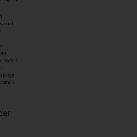
n
, womit
m
er
nen
eiheiten
e
m junge
rnehmen.
der