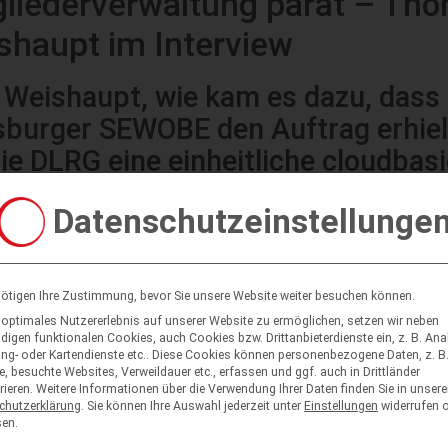
gliederverwaltung parat – Th
shaupt im Interview
 Weishaupt, wie kam es dazu, dass 
burger SEWOBE den Auftrag erhiel
die DLRG eine einheitliche cloudbas
ware-Lösung zu entwickeln?
Datenschutzeinstellunge
nten wohl die Deutsche Lebens-Rettungs-Gesellschaft (DLRG) a
nbieter mit der längsten Erfahrung in der Online-Verwaltung a
m Projekt unterstützen, die Mitgliederverwaltung zu vereinheitli
nötigen Ihre Zustimmung, bevor Sie unsere Website weiter besuchen können.
e Verwaltungsarbeit effizient zu vereinfachen (lacht). Aber im Er
optimales Nutzererlebnis auf unserer Website zu ermöglichen, setzen wir neben
st bereits seit 1998 mit ihrem Produkt auf dem Markt und dam
igen funktionalen Cookies, auch Cookies bzw. Drittanbieterdienste ein, z. B. Anal
ng- oder Kartendienste etc.. Diese Cookies können personenbezogene Daten, z. B.
e Softwareschmiede im Bereich cloudbasierter Online-Mitgliede
, besuchte Websites, Verweildauer etc., erfassen und ggf. auch in Drittländer
ungssoftware in Deutschland. Mit unseren Softwarelösungen
rieren.
Weitere Informationen über die Verwendung Ihrer Daten finden Sie in unsere
tzen wir bereits fast Tausend Verbände, Vereine, Gewerkschaft
chutzerklärung
.
Sie können Ihre Auswahl jederzeit unter
Einstellungen
widerrufen 
en.
, unabhängig von der Größe. Wir konnten deshalb auf diesem Geb