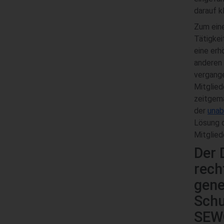
darauf kl
Zum eine
Tätigkei
eine erh
anderen 
vergange
Mitglie
zeitgemä
der
unab
Lösung d
Mitglied
Der 
rech
gene
Schu
SEW