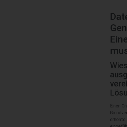
Dat
Gen
Ein
mus
Wies
ausg
vere
Lösu
Einen Gr
Grundver
erhöhte 
eingefüh