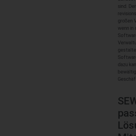
sind. De
revision
großen 
wenn in 
Softwar
Verwaltu
gestalte
Softwar
dazu ka
bewältig
Geschäf
SEW
pas
Lös