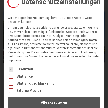
Datenschutzeinstellungen
Wir benötigen Ihre Zustimmung, bevor Sie unsere Website weiter
besuchen können.
Um ein optimales Nutzererlebnis auf unserer Website zu ermöglichen,
setzen wir neben notwendigen funktionalen Cookies, auch Cookies
bzw. Drittanbieterdienste ein, z. B. Analyse-, Marketing- oder
Kartendienste etc.. Diese Cookies können personenbezogene Daten,
z. B. IP-Adresse, besuchte Websites, Verweildauer etc., erfassen und
ggf. auch in Drittländer transferieren.
Weitere Informationen über die
Verwendung Ihrer Daten finden Sie in unserer
Datenschutzerklärung
.
Sie können Ihre Auswahl jederzeit unter
Einstellungen
widerrufen oder
anpassen.
Es folgt eine Liste der Service-Gruppen, für die eine Einwilligung
Essenziell
Zu Besuch im westhouse Augsburg: Ein
Statistiken
besonderer Ort für Tagungen,
Statistik und Marketing
Konferenzen und Events
Externe Medien
17. Juli 2026
Heute war unser Vorstand Eiko Trausch zu Gast im
Alle akzeptieren
westhouse Augsburg. Key Account Manager Patrick