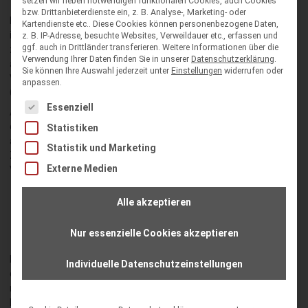
setzen wir neben notwendigen funktionalen Cookies, auch Cookies
bzw. Drittanbieterdienste ein, z. B. Analyse-, Marketing- oder
Das Vereinssteuerrecht ist kompliziert und auch für den
Kartendienste etc.. Diese Cookies können personenbezogene Daten,
interessierten Laien mit seinen umfassenden Regelungen kaum
z. B. IP-Adresse, besuchte Websites, Verweildauer etc., erfassen und
ggf. auch in Drittländer transferieren.
Weitere Informationen über die
zu überblicken. Die Zusammenarbeit mit einem Steuerberater ist
Verwendung Ihrer Daten finden Sie in unserer
Datenschutzerklärung
.
also in den meisten Fällen zwingend notwendig, um bei
Sie können Ihre Auswahl jederzeit unter
Einstellungen
widerrufen oder
Vereinsbuchhaltung, Jahresabschluss oder Nachweis der
anpassen.
Gemeinnützigkeit gesetzeskonform zu gestalten.
Es folgt eine Liste der Service-Gruppen, für die eine Einwilligung
Essenziell
Auch hier punktet eine leistungsfähige Online-Vereinssoftware,
da sie auch dem Steuerberater jederzeit den Zugriff auf die
Statistiken
aktuelle Lage ermöglichen kann. Das erleichtert die
Statistik und Marketing
Zusammenarbeit und setzt die steuerrechtlichen Belange des
Externe Medien
Vereins auf eine solide Grundlage.
Alle akzeptieren
Keine Kompromisse beim
Datenschutz
Nur essenzielle Cookies akzeptieren
Die Vielfalt der Vorteile einer funktionellen Vereinssoftware sind
Individuelle Datenschutzeinstellungen
deutlich. Dennoch zögern viele Vereinsverantwortliche immer
noch mit dem Umstieg, da sie befürchten, dass die sensiblen
Daten ihrer Mitglieder für die breite Öffentlichkeit zugänglich im