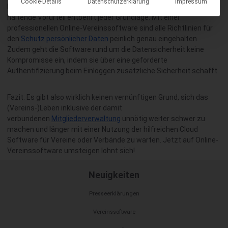
Cookie-Details
Datenschutzerklärung
Impressum
Internet verfügbar sein könnten. Doch dieses sich hartnäckig
haltende Vorurteil entbehrt jeder Grundlage: Mit einer
professionellen Online-Vereinssoftware sind alle Richtlinien für
den
Schutz persönlicher Daten
peinlich genau eingehalten.
Zudem geht die Software rund um die Datensicherheit keine
Kompromisse ein, indem sie über eine geforderte
Authentifizierung beim Einloggen zusätzliche Sicherheit schafft.
Fazit: Es gibt also wirklich keinen vernünftigen Grund, sich das
(Vereins-)Leben inklusive der damit
verbundenen
Mitgliederverwaltung
unnötig weiter schwer zu
machen und länger mit einer Nutzung der hilfreichen Cloud
Software für Vereine oder Verbände zu warten. Jetzt auf Online-
Vereinssoftware umsteigen lohnt sich!
Neuigkeiten
Presseerklärungen
Vereinssoftware