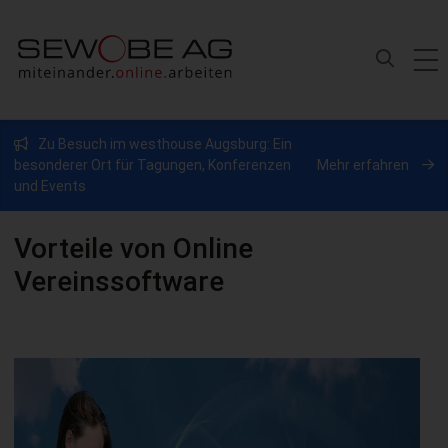
Zu Besuch im westhouse Augsburg: Ein
besonderer Ort für Tagungen, Konferenzen
Mehr erfahren
und Events
Vorteile von Online
Vereinssoftware